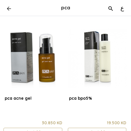
pca
ع
pca acne gel
pca bpo5%
30.850 KD
19.500 KD